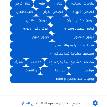
علامات الساعه
فتاوى
فقه
قرآن كريم
قصص الأنبياء
قصص القرآن
كتب اطفال
كرتون احكام القرآن
كرتون اسلامي
كرتون سعود وساره
كرتون فواز ونوره
كرتون منصور
كرتون منوع
مصاحف للقراءه والتحميل
مصحف مشايخ تبدأ بحرف( أ)
مصحف مشايخ تبدأ بحرف( ع)
مقالات
مقرأه
مواهب
نيو جحا
وثائقيات
يوميات عبدالرحمن و أحلام
جميع الحقوق محفوظة ©
شارح القرآن