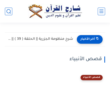
شرح منظومة الجزرية || الحلقة ( 39 ) || باب...
📁 آخر الأخبار
قصص الأنبياء
قصص الأنبياء