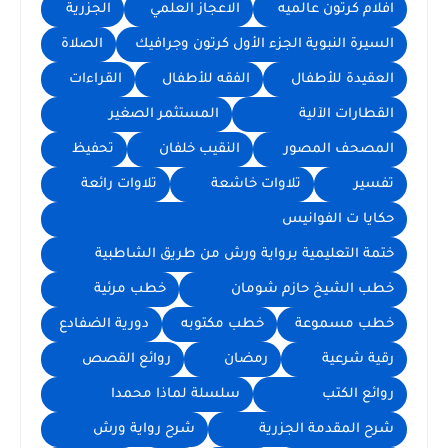
افلام كرتون عالميه
الاعجاز العلمي
الجزرية
السيرة النبوية الجزء الأول كرتون وجرافيك
الصلاة
العقيدة للأطفال
الفقه للأطفال
القراءات
القطارات الآلية
المستثمر الصغير
المصحف المصور
النقيب خلفان
تحفيظ
تفسير
تلاوات خاشعة
تلاوات رائعة
حكايا ت الفوانيس
ختمة التعليمية برواية ورش من طريق الشاطبية
خطب الشيخ حازم شومان
خطب مرئية
خطب مسموعة
خطب مكتوبه
دورية الضفادع
رقية شرعية
رمضان
روائع القصص
روائع الكتب
سلسلة لماذا محمدا
شرح المقدمة الجزرية
شرح رواية ورش