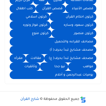
علامات الساعه
فتاوى
فقه
قرآن كريم
قصص الأنبياء
قصص القرآن
كتب اطفال
كرتون احكام القرآن
كرتون اسلامي
كرتون سعود وساره
كرتون فواز ونوره
كرتون منصور
كرتون منوع
مصاحف للقراءه والتحميل
مصحف مشايخ تبدأ بحرف( أ)
مصحف مشايخ تبدأ بحرف( ع)
مقالات
مقرأه
مواهب
نيو جحا
وثائقيات
يوميات عبدالرحمن و أحلام
جميع الحقوق محفوظة ©
شارح القرآن