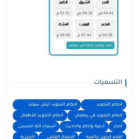
التسميات
أحكام التجويد
أحكام التجويد ايمن سويد
احكام التجويد في رمضان
أحكام التجويد للأطفال
أخبار
أدعية واذكار واحاديث
اسماء الله الحسنى
افلام كرتون عالميه
الاعجاز العلمي
الجزرية