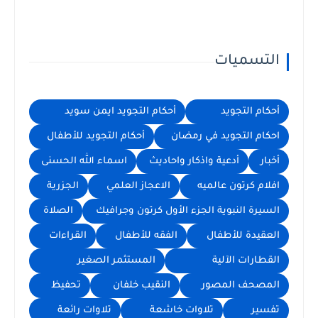
التسميات
أحكام التجويد
أحكام التجويد ايمن سويد
احكام التجويد في رمضان
أحكام التجويد للأطفال
أخبار
أدعية واذكار واحاديث
اسماء الله الحسنى
افلام كرتون عالميه
الاعجاز العلمي
الجزرية
السيرة النبوية الجزء الأول كرتون وجرافيك
الصلاة
العقيدة للأطفال
الفقه للأطفال
القراءات
القطارات الآلية
المستثمر الصغير
المصحف المصور
النقيب خلفان
تحفيظ
تفسير
تلاوات خاشعة
تلاوات رائعة