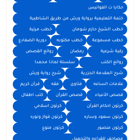
حكايا ت الفوانيس
ختمة التعليمية برواية ورش من طريق الشاطبية
خطب الشيخ حازم شومان
خطب مرئية
خطب مسموعة
خطب مكتوبه
دورية الضفادع
رقية شرعية
رمضان
روائع القصص
روائع الكتب
سلسلة لماذا محمدا
شرح المقدمة الجزرية
شرح رواية ورش
علامات الساعه
فتاوى
فقه
قرآن كريم
قصص الأنبياء
قصص القرآن
كتب اطفال
كرتون احكام القرآن
كرتون اسلامي
كرتون سعود وساره
كرتون فواز ونوره
كرتون منصور
كرتون منوع
مصاحف للقراءه والتحميل