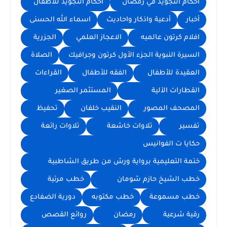
احكام التجويد في رمضان
أحكام التجويد للأطفال
أخبار
أدعية واذكار واحاديث
اسماء الله الحسنى
افلام كرتون عالميه
الاعجاز العلمي
الجزرية
السيرة النبوية الجزء الأول كرتون وجرافيك
الصلاة
العقيدة للأطفال
الفقه للأطفال
القراءات
القطارات الآلية
المستثمر الصغير
المصحف المصور
النقيب خلفان
تحفيظ
تفسير
تلاوات خاشعة
تلاوات رائعة
حكايا ت الفوانيس
ختمة التعليمية برواية ورش من طريق الشاطبية
خطب الشيخ حازم شومان
خطب مرئية
خطب مسموعة
خطب مكتوبه
دورية الضفادع
رقية شرعية
رمضان
روائع القصص