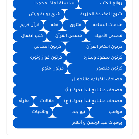
روائع الكتب
سلسلة لماذا محمدا
شرح المقدمة الجزرية
شرح رواية ورش
علامات الساعه
فتاوى
فقه
قرآن كريم
قصص الأنبياء
قصص القرآن
كتب اطفال
كرتون احكام القرآن
كرتون اسلامي
كرتون سعود وساره
كرتون فواز ونوره
كرتون منصور
كرتون منوع
مصاحف للقراءه والتحميل
مصحف مشايخ تبدأ بحرف( أ)
مصحف مشايخ تبدأ بحرف( ع)
مقالات
مقرأه
مواهب
نيو جحا
وثائقيات
يوميات عبدالرحمن و أحلام