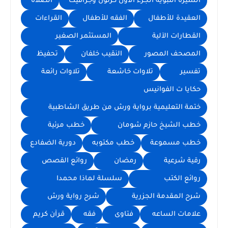
السيرة النبوية الجزء الأول كرتون وجرافيك
الصلاة
العقيدة للأطفال
الفقه للأطفال
القراءات
القطارات الآلية
المستثمر الصغير
المصحف المصور
النقيب خلفان
تحفيظ
تفسير
تلاوات خاشعة
تلاوات رائعة
حكايا ت الفوانيس
ختمة التعليمية برواية ورش من طريق الشاطبية
خطب الشيخ حازم شومان
خطب مرئية
خطب مسموعة
خطب مكتوبه
دورية الضفادع
رقية شرعية
رمضان
روائع القصص
روائع الكتب
سلسلة لماذا محمدا
شرح المقدمة الجزرية
شرح رواية ورش
علامات الساعه
فتاوى
فقه
قرآن كريم