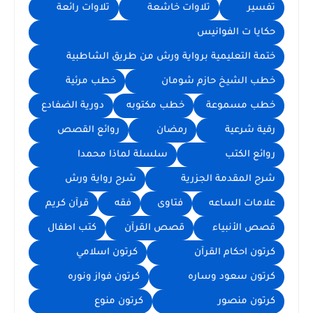
تفسير
تلاوات خاشعة
تلاوات رائعة
حكايا ت الفوانيس
ختمة التعليمية برواية ورش من طريق الشاطبية
خطب الشيخ حازم شومان
خطب مرئية
خطب مسموعة
خطب مكتوبه
دورية الضفادع
رقية شرعية
رمضان
روائع القصص
روائع الكتب
سلسلة لماذا محمدا
شرح المقدمة الجزرية
شرح رواية ورش
علامات الساعه
فتاوى
فقه
قرآن كريم
قصص الأنبياء
قصص القرآن
كتب اطفال
كرتون احكام القرآن
كرتون اسلامي
كرتون سعود وساره
كرتون فواز ونوره
كرتون منصور
كرتون منوع