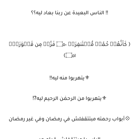
‼️ الناس البعيدة عن ربنا بعاد ليه؟؟
﴿ كَأَنَّهُمۡ حُمُرࣱ مُّسۡتَنفِرَةࣱ ۝٥٠ فَرَّتۡ مِن قَسۡوَرَةِۭ
۝٥١﴾
⚜يتهربوا منه ليه‼️
⚜يتهربوا من الرحمٰن الرحيم ليه⁉️
💠أبواب رحمته مبتتقفلش في رمضان وفي غير رمضان