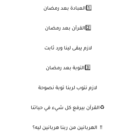
1️⃣العبادة بعد رمضان
2️⃣القرآن بعد رمضان
لازم يبقى لينا ورد ثابت
3️⃣التوبة بعد رمضان
لازم نتوب لربنا توبة نصوحة
♻️القرآن بيرفع كل شيء في حياتنا
‼️ الهربانين من ربنا هربانين ليه؟