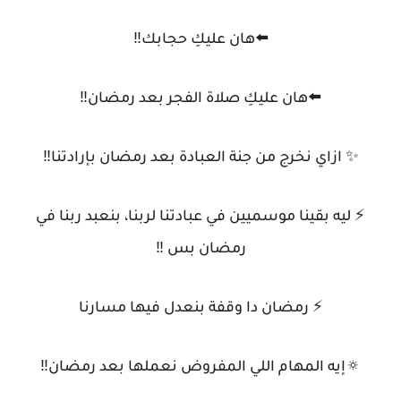
⬅️هان عليكِ حجابك‼️
⬅️هان عليكِ صلاة الفجر بعد رمضان‼️
✨ ازاي نخرج من جنة العبادة بعد رمضان بإرادتنا‼️
⚡️ ليه بقينا موسميين في عبادتنا لربنا، بنعبد ربنا في
رمضان بس ‼️
⚡️ رمضان دا وقفة بنعدل فيها مسارنا
🔅إيه المهام اللي المفروض نعملها بعد رمضان‼️