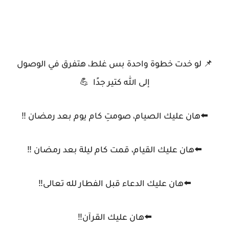
📌 لو خدت خطوة واحدة بس غلط، هتفرق في الوصول
إلى الله كتير جدًا 💪
⬅️هان عليك الصيام، صومتِ كام يوم بعد رمضان ‼️
⬅️هان عليك القيام، قمت كام ليلة بعد رمضان ‼️
⬅️هان عليك الدعاء قبل الفطار لله تعالى‼️
⬅️هان عليك القرآن‼️