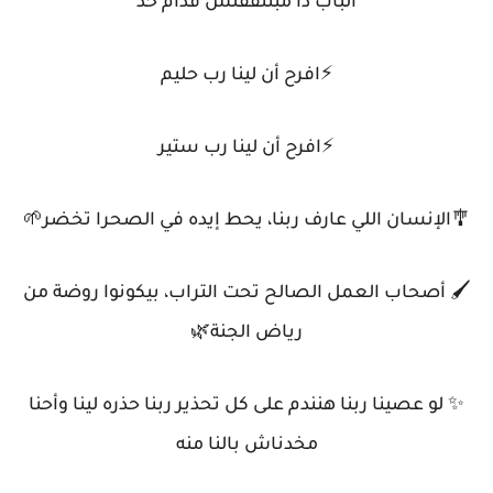
الباب دا مبتتقفلش قدام حد
⚡️افرح أن لينا رب حليم
⚡️افرح أن لينا رب ستير
🎐الإنسان اللي عارف ربنا، يحط إيده في الصحرا تخضر🌱
🖌 أصحاب العمل الصالح تحت التراب، بيكونوا روضة من
رياض الجنة🌿
✨ لو عصينا ربنا هنندم على كل تحذير ربنا حذره لينا وأحنا
مخدناش بالنا منه