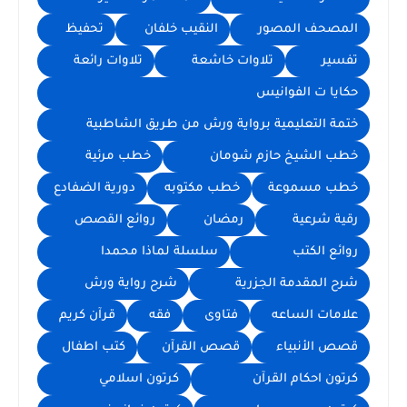
المصحف المصور
النقيب خلفان
تحفيظ
تفسير
تلاوات خاشعة
تلاوات رائعة
حكايا ت الفوانيس
ختمة التعليمية برواية ورش من طريق الشاطبية
خطب الشيخ حازم شومان
خطب مرئية
خطب مسموعة
خطب مكتوبه
دورية الضفادع
رقية شرعية
رمضان
روائع القصص
روائع الكتب
سلسلة لماذا محمدا
شرح المقدمة الجزرية
شرح رواية ورش
علامات الساعه
فتاوى
فقه
قرآن كريم
قصص الأنبياء
قصص القرآن
كتب اطفال
كرتون احكام القرآن
كرتون اسلامي