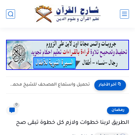
تحميل واستماع المصحف للشيخ محمد أبو سنينة قالون...
📁 آخر الأخبار
0
رمضان
الطريق لربنا خطوات ولازم كل خطوة تبقى صح