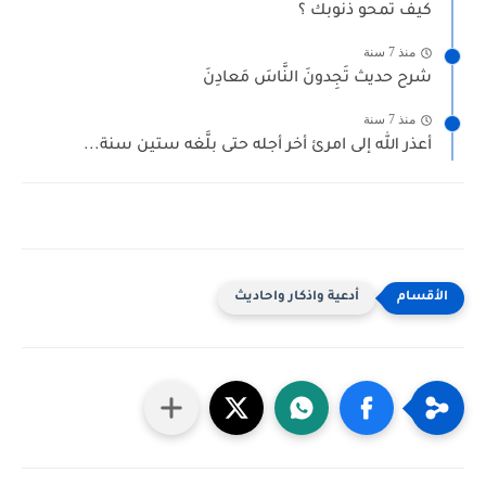
كيف تمحو ذنوبك ؟
منذ 7 سنة
شرح حديث تَجِدونَ النَّاسَ مَعادِنَ
منذ 7 سنة
أعذر الله إلى امرئ أخر أجله حتى بلَّغه ستين سنة...
أدعية واذكار واحاديث