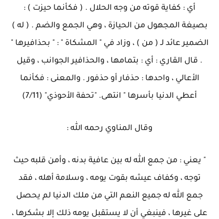
أي : كفاية قوته من وجه الحلال . ( فكأنما حيزت ) :
بصيغة المجهول من الحيازة ، وهي الجمع والضم . ( له )
الضمير عائد لـ ( من ) ، وزاد في " المشكاة " : " بحذافيرها "
. قال القاري : أي : بتمامها ، والحذافير الجوانب ، وقيل
الأعالي ، واحدها : حذفار أو حذفور . والمعنى : فكأنما
أعطي الدنيا بأسرها " انتهى. "تحفة الأحوذي" (7/11)
وقال المناوي رحمه الله :
" يعني : من جمع الله له بين عافية بدنه ، وأمن قلبه حيث
توجه ، وكفاف عيشه بقوت يومه ، وسلامة أهله ، فقد
جمع الله له جميع النعم التي من ملك الدنيا لم يحصل
على غيرها ، فينبغي أن لا يستقبل يومه ذلك إلا بشكرها ،