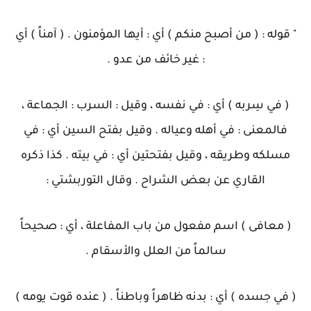
" قوله : ( من أصبح منكم ) أي : أيها المؤمنون . ( آمناً ) أي
: غير خائف من عدو .
( في سِربه ) أي : في نفسه ، وقيل : السرب : الجماعة ،
فالمعنى : في أهله وعياله . وقيل بفتح السين أي : في
مسلكه وطريقه ، وقيل بفتحتين أي : في بيته . كذا ذكره
القاري عن بعض الشراح . وقال التوربشتي :
( معافى ) اسم مفعول من باب المفاعلة ، أي : صحيحاً
سالماً من العلل والأسقام .
( في جسده ) أي : بدنه ظاهراً وباطناً . ( عنده قوت يومه )