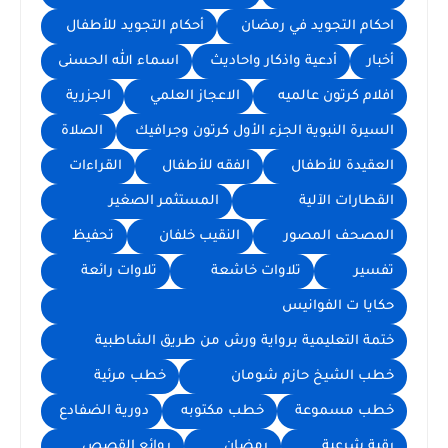
احكام التجويد في رمضان
أحكام التجويد للأطفال
أخبار
أدعية واذكار واحاديث
اسماء الله الحسنى
افلام كرتون عالميه
الاعجاز العلمي
الجزرية
السيرة النبوية الجزء الأول كرتون وجرافيك
الصلاة
العقيدة للأطفال
الفقه للأطفال
القراءات
القطارات الآلية
المستثمر الصغير
المصحف المصور
النقيب خلفان
تحفيظ
تفسير
تلاوات خاشعة
تلاوات رائعة
حكايا ت الفوانيس
ختمة التعليمية برواية ورش من طريق الشاطبية
خطب الشيخ حازم شومان
خطب مرئية
خطب مسموعة
خطب مكتوبه
دورية الضفادع
رقية شرعية
رمضان
روائع القصص