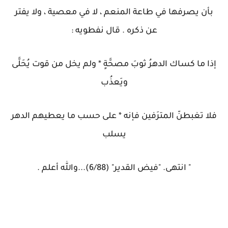
بأن يصرفها في طاعة المنعم ، لا في معصية ، ولا يفتر
عن ذكره . قال نفطويه :
إذا ما كساك الدهرُ ثوبَ مصحَّةٍ * ولم يخل من قوت يُحَلَّى
ويَعذُب
فلا تغبطنّ المترَفين فإنه * على حسب ما يعطيهم الدهر
يسلب
" انتهى. "فيض القدير" (6/88)...والله أعلم .