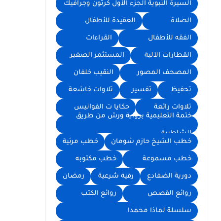
السيرة النبوية الجزء الأول كرتون وجرافيك
الصلاة
العقيدة للأطفال
الفقه للأطفال
القراءات
القطارات الآلية
المستثمر الصغير
المصحف المصور
النقيب خلفان
تحفيظ
تفسير
تلاوات خاشعة
تلاوات رائعة
حكايا ت الفوانيس
ختمة التعليمية برواية ورش من طريق
الشاطبية
خطب الشيخ حازم شومان
خطب مرئية
خطب مسموعة
خطب مكتوبه
دورية الضفادع
رقية شرعية
رمضان
روائع القصص
روائع الكتب
سلسلة لماذا محمدا