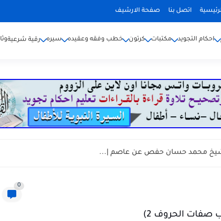
رئيسية
اتصل بنا
صفحة الارشيف
احكام التجويد
مكتبات
كرتون
خطب وفقه وعقيده
سيره
وثا
رقية شرعية
يخ محمد حسان حفص عن عاصم |...
0