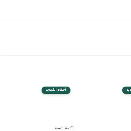
يد
أحكام التجويد
منذ 4 سنة