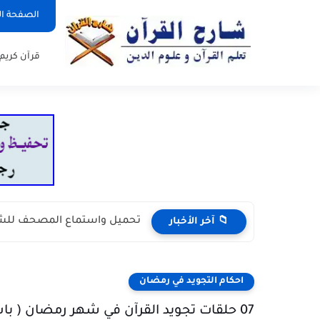
الصفحة ال
قرآن كريم
تحميل واستماع المصحف للش
📁 آخر الأخبار
احكام التجويد في رمضان
07 حلقات تجويد القرآن في شهر رمضان ( باب صفات الحروف 2)