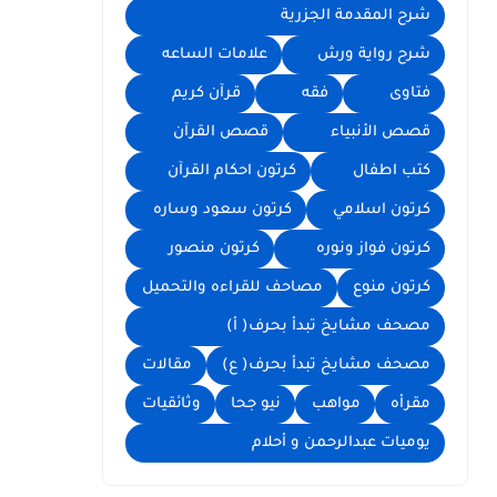
شرح المقدمة الجزرية
شرح رواية ورش
علامات الساعه
فتاوى
فقه
قرآن كريم
قصص الأنبياء
قصص القرآن
كتب اطفال
كرتون احكام القرآن
كرتون اسلامي
كرتون سعود وساره
كرتون فواز ونوره
كرتون منصور
كرتون منوع
مصاحف للقراءه والتحميل
مصحف مشايخ تبدأ بحرف( أ)
مصحف مشايخ تبدأ بحرف( ع)
مقالات
مقرأه
مواهب
نيو جحا
وثائقيات
يوميات عبدالرحمن و أحلام