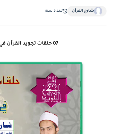
شارح القرآن
منذ 5 سنة
07 حلقات تجويد القرآن في شهر رمضان ( باب صفات الحروف 2)