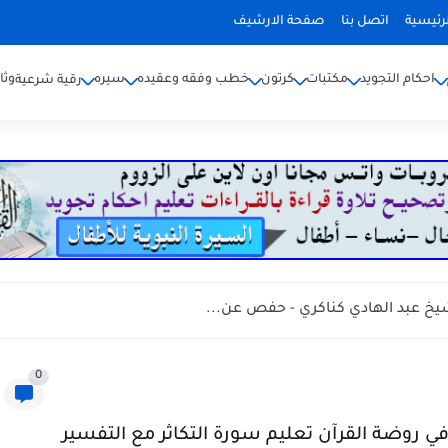
رئيسية
اتصل بنا
صفحة الارشيف
احكام التجويد
مكتبات
كرتون
خطب وفقه وعقيده
سيره
وثا
رقية شرعية
 عبد الهادي كناكري - حفص عن...
0
ي روضة القرآن تعليم سورة التكاثر مع التفسير