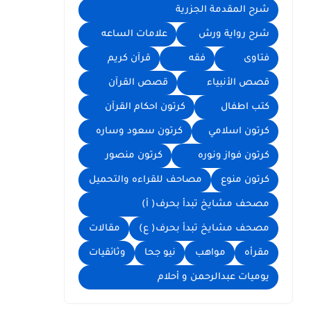
شرح المقدمة الجزرية
شرح رواية ورش
علامات الساعه
فتاوى
فقه
قرآن كريم
قصص الأنبياء
قصص القرآن
كتب اطفال
كرتون احكام القرآن
كرتون اسلامي
كرتون سعود وساره
كرتون فواز ونوره
كرتون منصور
كرتون منوع
مصاحف للقراءه والتحميل
مصحف مشايخ تبدأ بحرف( أ)
مصحف مشايخ تبدأ بحرف( ع)
مقالات
مقرأه
مواهب
نيو جحا
وثائقيات
يوميات عبدالرحمن و أحلام