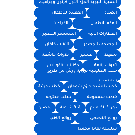
السيرة النبوية الجزء الأول كرتون وجرافيك
الصلاة
العقيدة للأطفال
الفقه للأطفال
القراءات
القطارات الآلية
المستثمر الصغير
المصحف المصور
النقيب خلفان
تحفيظ
تفسير
تلاوات خاشعة
تلاوات رائعة
حكايا ت الفوانيس
ختمة التعليمية برواية ورش من طريق
الشاطبية
خطب الشيخ حازم شومان
خطب مرئية
خطب مسموعة
خطب مكتوبه
دورية الضفادع
رقية شرعية
رمضان
روائع القصص
روائع الكتب
سلسلة لماذا محمدا