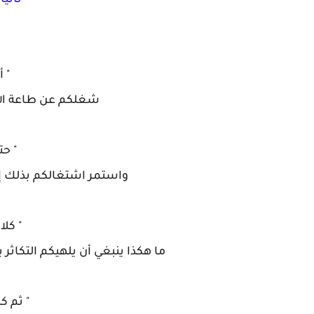
ثاني
" أ
شغلكم عن طاعة الله ا
" حت
واستمر اشتغالكم بذلك إلى
" كل
ما هكذا ينبغي أن يلهيكم التكاثر ب
" ثم ك