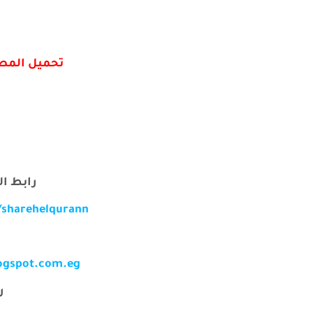
تحميل المص
رابط ال
/sharehelqurann
logspot.com.eg
ر