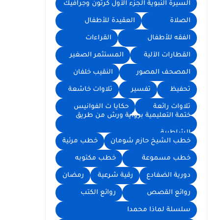
السيرة النبوية الجزء الأول كرتون وجرافيك
الصلاة
العقيدة للأطفال
الفقه للأطفال
القراءات
القطارات الآلية
المستثمر الصغير
المصحف المصور
النقيب خلفان
تحفيظ
تفسير
تلاوات خاشعة
تلاوات رائعة
حكايا ت الفوانيس
ختمة التعليمية برواية ورش من طريق
الشاطبية
خطب الشيخ حازم شومان
خطب مرئية
خطب مسموعة
خطب مكتوبه
دورية الضفادع
رقية شرعية
رمضان
روائع القصص
روائع الكتب
سلسلة لماذا محمدا