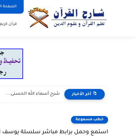
الصفحة ال
قرآن كريم
شرح أسماء الله الحسنى...
📁 آخر الأخبار
خطب مسموعة
استمع وحمل برابط مباشر سلسلة يوسف الأحلام mp3 للشيخ محمو