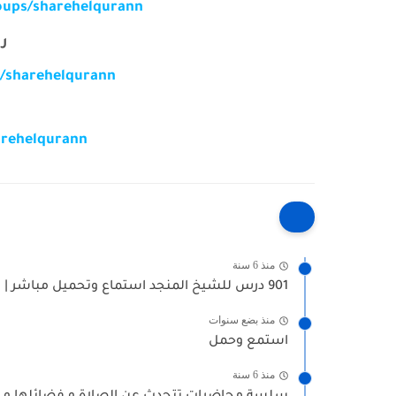
oups/sharehelqurann
ر
/sharehelqurann
arehelqurann
منذ 6 سنة
901 درس للشيخ المنجد استماع وتحميل مباشر | شارح القرآن
منذ بضع سنوات
استمع وحمل
منذ 6 سنة