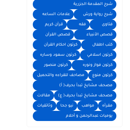
شرح المقدمة الجزرية
شرح رواية ورش
علامات الساعه
فتاوى
فقه
قرآن كريم
قصص الأنبياء
قصص القرآن
كتب اطفال
كرتون احكام القرآن
كرتون اسلامي
كرتون سعود وساره
كرتون فواز ونوره
كرتون منصور
كرتون منوع
مصاحف للقراءه والتحميل
مصحف مشايخ تبدأ بحرف( أ)
مصحف مشايخ تبدأ بحرف( ع)
مقالات
مقرأه
مواهب
نيو جحا
وثائقيات
يوميات عبدالرحمن و أحلام