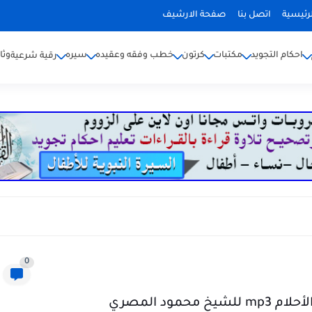
رئيسية
اتصل بنا
صفحة الارشيف
احكام التجويد
مكتبات
كرتون
خطب وفقه وعقيده
سيره
وثا
رقية شرعية
0
د المصري