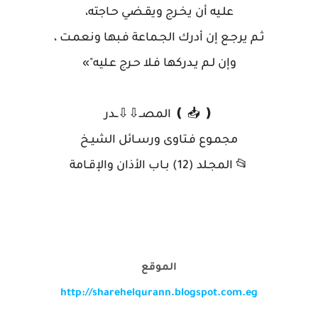
علـيه أن يخـرج ويقـضي حـاجته،
ثـم يرجـع إن أدرك الجـماعة فـبها ونعمـت ،
وإن لـم يـدركها فـلا حـرج عـليه"»
❪ 📥 ❫ المصــ⇩⇩ــدر
مجمـوع فـتاوى ورسـائل الشيـخ
📂 المجـلد (12) بـاب الأذان والإقـامة
الموقع
http://sharehelqurann.blogspot.com.eg