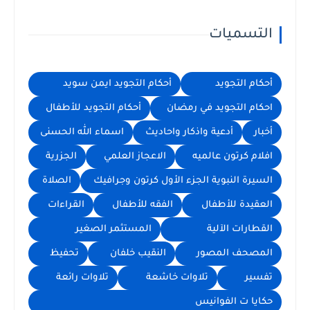
التسميات
أحكام التجويد
أحكام التجويد ايمن سويد
احكام التجويد في رمضان
أحكام التجويد للأطفال
أخبار
أدعية واذكار واحاديث
اسماء الله الحسنى
افلام كرتون عالميه
الاعجاز العلمي
الجزرية
السيرة النبوية الجزء الأول كرتون وجرافيك
الصلاة
العقيدة للأطفال
الفقه للأطفال
القراءات
القطارات الآلية
المستثمر الصغير
المصحف المصور
النقيب خلفان
تحفيظ
تفسير
تلاوات خاشعة
تلاوات رائعة
حكايا ت الفوانيس