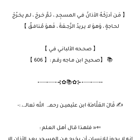
【 مَـن أدرَكَـهُ الأذانُ فـي المسجِـدِ ، ثـمَّ خـرجَ ، لـم يخـرُجْ
لحـاجةٍ ، وَهـوَ لا يـريدُ الرَّجـعَةَ ، فَهـوَ مُـنافـقٌ 】
【 صحـحه الألبانـي فـي 】
📚 【صـحيح ابن مـاجه رقـم :【 606 】
••┈┈•┈┈•⊰✿📚✿⊱•┈┈•┈┈•
✍ ‏قَالَ العَلَّامـَة ابن عثيميــن رحمـہ الله تعالـﮯ :-
⇐« فلهـذا قـال أهـل العـلم :
إنـه لا يجـوز لـلإنسان أن يخـرج مـن المسـجد بعـد الأذان إلا