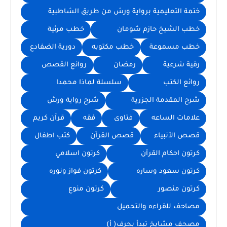
ختمة التعليمية برواية ورش من طريق الشاطبية
خطب الشيخ حازم شومان
خطب مرئية
خطب مسموعة
خطب مكتوبه
دورية الضفادع
رقية شرعية
رمضان
روائع القصص
روائع الكتب
سلسلة لماذا محمدا
شرح المقدمة الجزرية
شرح رواية ورش
علامات الساعه
فتاوى
فقه
قرآن كريم
قصص الأنبياء
قصص القرآن
كتب اطفال
كرتون احكام القرآن
كرتون اسلامي
كرتون سعود وساره
كرتون فواز ونوره
كرتون منصور
كرتون منوع
مصاحف للقراءه والتحميل
مصحف مشايخ تبدأ بحرف( أ)