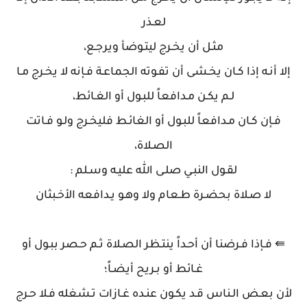
لعـذر
مثـل أن يخـرج ليتـوضأ ويرجـع،
إلا أنـه إذا كـان يخـشى أن تفـوته الجماعـة فـإنه لا يخـرج مـا
لـم يكـن مـدافعاً للبـول أو الغـائط،
فـإن كـان مـدافعاً للبـول أو الغائـط فليخـرج ولـو فـاتت
الصـلاة،
لقـول النبـي صلـى الله عليـه وسـلم :
لا صـلاة بحضـرة طـعام ولا وهـو يـدافعه الأخـبثان
⇚ فـإذا فـرضنا أن أحـداً ينتـظر الصـلاة ثـم حـصر ببـول أو
غـائط أو بـريح أيضـاً؛
لأن بعـض الـناس قـد يكـون عنـده غـازات تـشغله فـلا حـرج