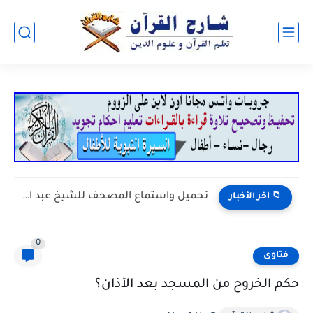
تحميل واستماع المصحف للشيخ عبد الودود مقبول حنيف - حفص...
📁 آخر الأخبار
0
فتاوى
حكم الخروج من المسجد بعد الأذان؟