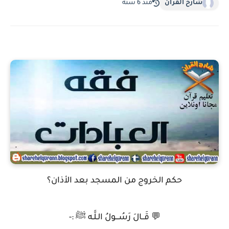
شارح القرآن
منذ 6 سنة
حكم الخروج من المسجد بعد الأذان؟
💬 قَــالَ رَسُـــولُ الـلَّـه ﷺ :-