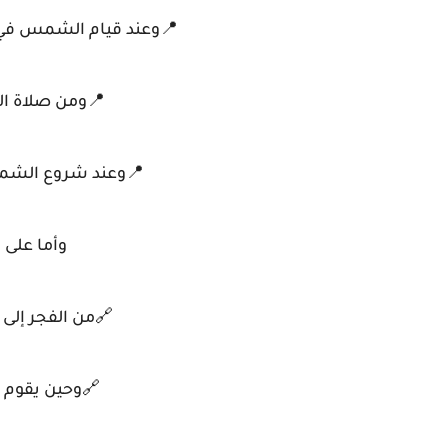
📍وعند قيام الشمس في ا
📍ومن صلاة ا
📍وعند شروع الشمس
وأما على 
🔗من الفجر إلى
🔗وحين يقوم ق