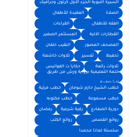
السيرة النبوية الجزء الأول كرتون وجرافيك
الصلاة
العقيدة للأطفال
الفقه للأطفال
القراءات
القطارات الآلية
المستثمر الصغير
المصحف المصور
النقيب خلفان
تحفيظ
تفسير
تلاوات خاشعة
تلاوات رائعة
حكايا ت الفوانيس
ختمة التعليمية برواية ورش من طريق
الشاطبية
خطب الشيخ حازم شومان
خطب مرئية
خطب مسموعة
خطب مكتوبه
دورية الضفادع
رقية شرعية
رمضان
روائع القصص
روائع الكتب
سلسلة لماذا محمدا