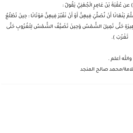
 يَنْهَانَا أَنْ نُصَلِّيَ فِيهِنَّ أَوْ أَنْ نَقْبُرَ فِيهِنَّ مَوْتَانَا : حِينَ تَطْلُعُ
َّهِيرَةِ حَتَّى تَمِيلَ الشَّمْسُ وَحِينَ تَضَيَّفُ الشَّمْسُ لِلْغُرُوبِ حَتَّى
تَغْرُبَ ).
والله أعلم .
امة/محمد صالح المنجد