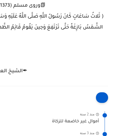
📗وروى مسلم (1373) عن عُقْبَةَ بْنَ عَامِرٍ الْجُهَنِيَّ يَقُولُ :
( ثَلاثُ سَاعَاتٍ كَانَ رَسُولُ اللَّهِ صَلَّى اللَّهُ عَلَيْهِ وَسَلَّمَ
الشَّمْسُ بَازِغَةً حَتَّى تَرْتَفِعَ وَحِينَ يَقُومُ قَائِمُ الظ
✒الشيخ العل
منذ 2 سنة
أموال غير خاضعة للزكاة
منذ 3 سنة