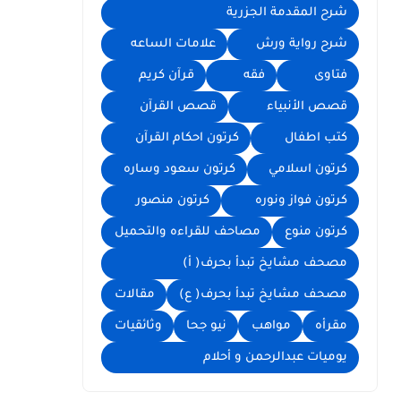
شرح المقدمة الجزرية
شرح رواية ورش
علامات الساعه
فتاوى
فقه
قرآن كريم
قصص الأنبياء
قصص القرآن
كتب اطفال
كرتون احكام القرآن
كرتون اسلامي
كرتون سعود وساره
كرتون فواز ونوره
كرتون منصور
كرتون منوع
مصاحف للقراءه والتحميل
مصحف مشايخ تبدأ بحرف( أ)
مصحف مشايخ تبدأ بحرف( ع)
مقالات
مقرأه
مواهب
نيو جحا
وثائقيات
يوميات عبدالرحمن و أحلام