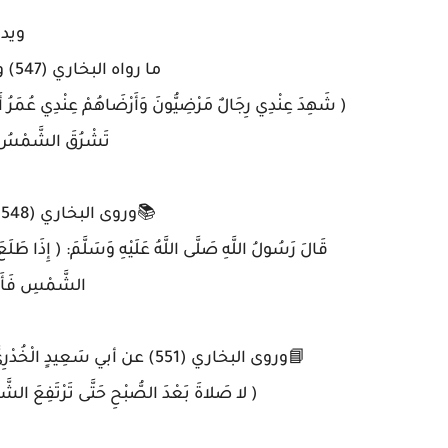
ويدل
ما رواه البخاري (547) ومسلم (1367) عَنْ ابْنِ عَبَّاسٍ قَال :
( شَهِدَ عِنْدِي رِجَالٌ مَرْضِيُّونَ وَأَرْضَاهُمْ عِنْدِي عُمَرُ أَنَّ
تَشْرُقَ الشَّمْسُ وَ
📚وروى البخاري (548) ومسلم (1371) عن ابْنُ عُمَرَ قَالَ :
قَالَ رَسُولُ اللَّهِ صَلَّى اللَّهُ عَلَيْهِ وَسَلَّمَ: ( إِذَا طَ
الشَّمْسِ فَأَخّ
📘وروى البخاري (551) عن أبي سَعِيدٍ الْخُدْرِيَّ يَقُولُ سَمِعْتُ رَسُولَ اللَّهِ صَلَّى اللَّهُ عَلَيْهِ وَسَلَّمَ يَقُولُ :
( لا صَلاةَ بَعْدَ الصُّبْحِ حَتَّى تَرْتَفِعَ ا