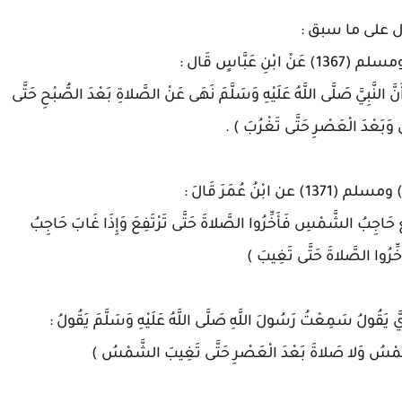
 على ما سبق :
 النَّبِيَّ صَلَّى اللَّهُ عَلَيْهِ وَسَلَّمَ نَهَى عَنْ الصَّلاةِ بَعْدَ الصُّبْحِ حَتَّى
بَعْدَ الْعَصْرِ حَتَّى تَغْرُبَ ) .
لَعَ حَاجِبُ الشَّمْسِ فَأَخِّرُوا الصَّلاةَ حَتَّى تَرْتَفِعَ وَإِذَا غَابَ حَاجِبُ
ِرُوا الصَّلاةَ حَتَّى تَغِيبَ )
لشَّمْسُ وَلا صَلاةَ بَعْدَ الْعَصْرِ حَتَّى تَغِيبَ الشَّمْسُ )