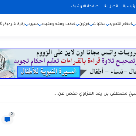
رئيسية
اتصل بنا
صفحة الارشيف
احكام التجويد
مكتبات
كرتون
خطب وفقه وعقيده
سيره
وثا
رقية شرعية
يخ مصطفى بن رعد العزاوي حفص عن...
0