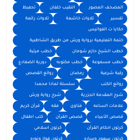
المصحف المصور
النقيب خلفان
تحفيظ
تفسير
تلاوات خاشعة
تلاوات رائعة
حكايا ت الفوانيس
ختمة التعليمية برواية ورش من طريق الشاطبية
خطب الشيخ حازم شومان
خطب مرئية
خطب مسموعة
خطب مكتوبه
دورية الضفادع
رقية شرعية
رمضان
روائع القصص
روائع الكتب
سلسلة لماذا محمدا
شرح المقدمة الجزرية
شرح رواية ورش
علامات الساعه
فتاوى
فقه
قرآن كريم
قصص الأنبياء
قصص القرآن
كتب اطفال
كرتون احكام القرآن
كرتون اسلامي
كرتون سعود وساره
كرتون فواز ونوره