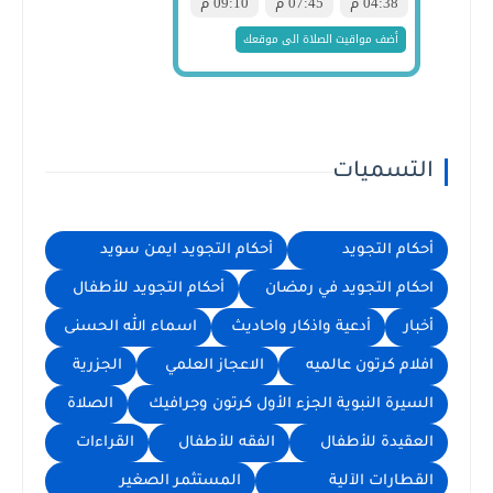
التسميات
أحكام التجويد
أحكام التجويد ايمن سويد
احكام التجويد في رمضان
أحكام التجويد للأطفال
أخبار
أدعية واذكار واحاديث
اسماء الله الحسنى
افلام كرتون عالميه
الاعجاز العلمي
الجزرية
السيرة النبوية الجزء الأول كرتون وجرافيك
الصلاة
العقيدة للأطفال
الفقه للأطفال
القراءات
القطارات الآلية
المستثمر الصغير