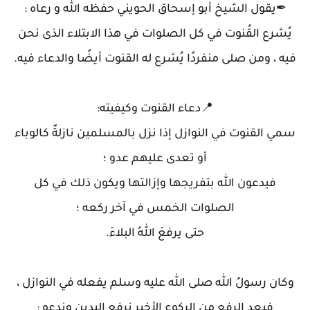
✒يقول الشيخ أبو إسحاق الحويني حفظه الله و رعاه :
يُشرع القُنوت في كل الصلوات في هذا الابتلاء الذى نحن
فيه ، ومن صلى منفردًا يُشرع له القنوت أيضًا والدعاء فيه.
📍دعاء القنوت وكيفيته:
سمي القنوت في النوازل إذا نزل بالمسلمين نازلةٌ كالوباء
أو تعدى عليهم عدو ؛
فيدعون الله بتفريجها وإزالتها ويكون ذلك في كل
الصلوات الخمس في آخر ركعه ؛
حتى يرفعَ اللهُ البلاءَ.
وكان رسولُ الله صلى الله عليه وسلم يفعله في النوازل ،
فبعد الرفع من الركوع الأخير نرفع اليدين وندعو :