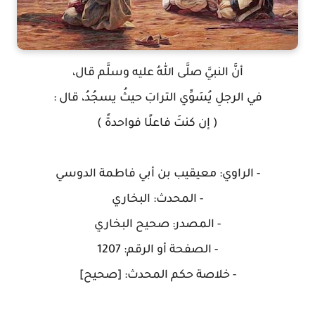
أنَّ النبيَّ صلَّى اللهُ عليه وسلَّم قال،
في الرجلِ يُسَوِّي الترابَ حيثُ يسجُدُ، قال :
( إن كنتَ فاعلًا فواحدةً )
- الراوي: معيقيب بن أبي فاطمة الدوسي
- المحدث: البخاري
- المصدر: صحيح البخاري
- الصفحة أو الرقم: 1207
- خلاصة حكم المحدث: [صحيح]