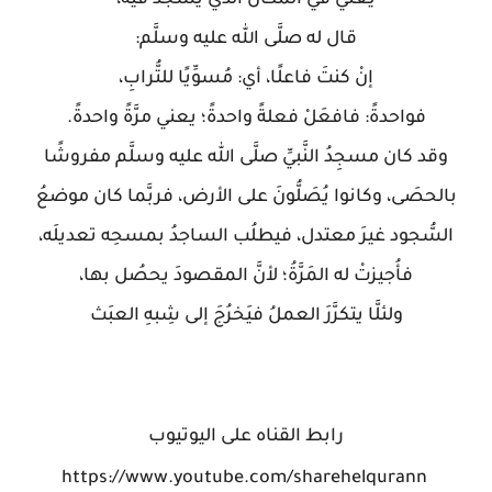
يعني في المكان الذي يسجُد فيه،
قال له صلَّى الله عليه وسلَّم:
إنْ كنتَ فاعلًا، أي: مُسوِّيًا للتُّرابِ،
فواحدةً: فافعَلْ فعلةً واحدةً؛ يعني مرَّةً واحدةً.
وقد كان مسجِدُ النَّبيِّ صلَّى الله عليه وسلَّم مفروشًا
بالحصَى، وكانوا يُصَلُّونَ على الأرض، فربَّما كان موضعُ
السُّجود غيرَ معتدل، فيطلُب الساجدُ بمسحِه تعديلَه،
فأُجيزتْ له المَرَّةُ؛ لأنَّ المقصودَ يحصُل بها،
ولئلَّا يتكرَّرَ العملُ فيَخرُجَ إلى شِبهِ العبَث
رابط القناه على اليوتيوب
https://www.youtube.com/sharehelqurann