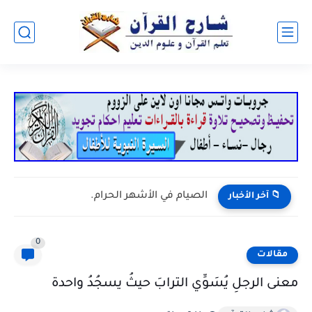
الصيام في الأشهر الحرام.
📁 آخر الأخبار
0
مقالات
معنى الرجلِ يُسَوِّي الترابَ حيثُ يسجُدُ واحدة