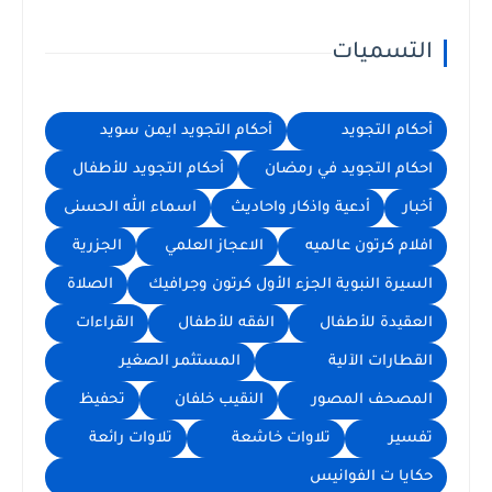
التسميات
أحكام التجويد
أحكام التجويد ايمن سويد
احكام التجويد في رمضان
أحكام التجويد للأطفال
أخبار
أدعية واذكار واحاديث
اسماء الله الحسنى
افلام كرتون عالميه
الاعجاز العلمي
الجزرية
السيرة النبوية الجزء الأول كرتون وجرافيك
الصلاة
العقيدة للأطفال
الفقه للأطفال
القراءات
القطارات الآلية
المستثمر الصغير
المصحف المصور
النقيب خلفان
تحفيظ
تفسير
تلاوات خاشعة
تلاوات رائعة
حكايا ت الفوانيس