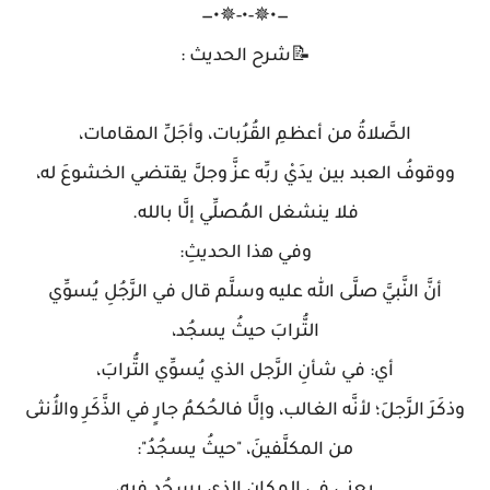
—•✵-•-✵•—
📝شرح الحديث :
الصَّلاةُ من أعظمِ القُرُبات، وأجَلِّ المقامات،
ووقوفُ العبد بين يدَيْ ربِّه عزَّ وجلَّ يقتضي الخشوعَ له،
فلا ينشغل المُصلِّي إلَّا بالله.
وفي هذا الحديثِ:
أنَّ النَّبيَّ صلَّى الله عليه وسلَّم قال في الرَّجُلِ يُسوِّي
التُّرابَ حيثُ يسجُد،
أي: في شأنِ الرَّجل الذي يُسوِّي التُّرابَ،
وذكَرَ الرَّجلَ؛ لأنَّه الغالب، وإلَّا فالحُكمُ جارٍ في الذَّكَرِ والأُنثى
من المكلَّفينَ، "حيثُ يسجُدُ":