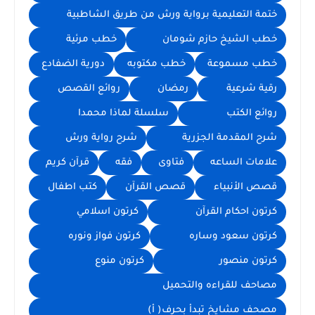
ختمة التعليمية برواية ورش من طريق الشاطبية
خطب الشيخ حازم شومان
خطب مرئية
خطب مسموعة
خطب مكتوبه
دورية الضفادع
رقية شرعية
رمضان
روائع القصص
روائع الكتب
سلسلة لماذا محمدا
شرح المقدمة الجزرية
شرح رواية ورش
علامات الساعه
فتاوى
فقه
قرآن كريم
قصص الأنبياء
قصص القرآن
كتب اطفال
كرتون احكام القرآن
كرتون اسلامي
كرتون سعود وساره
كرتون فواز ونوره
كرتون منصور
كرتون منوع
مصاحف للقراءه والتحميل
مصحف مشايخ تبدأ بحرف( أ)