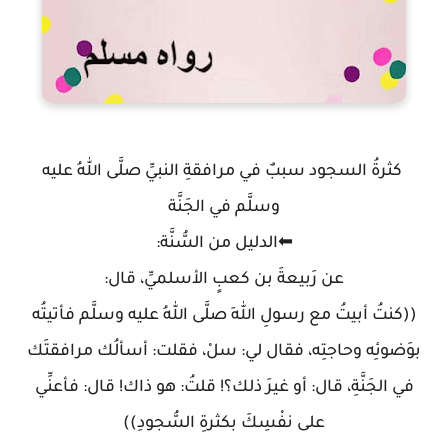
كثرةُ السجود سببٌ في مرافقةِ النبيِّ صلَّى اللهُ عليه
وسلَّم في الجَنَّة
⬅الدليل من السُّنَّة:
عن رَبيعةَ بن كعبٍ الأسلميِّ، قال:
((كنتُ أبيتُ مع رسولِ اللهِ صلَّى اللهُ عليه وسلَّم فأتيتُه
بوَضوئِه وحاجتِه، فقال لي: سلْ، فقلت: أسألُك مرافقتَك
في الجَنَّةِ، قال: أو غيرَ ذلك؟! قلتُ: هو ذاك! قال: فأعنِّي
على نفْسِكَ بكثرةِ السُّجودِ))