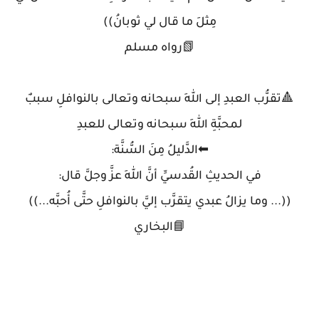
مِثلَ ما قال لي ثوبانُ))
📗رواه مسلم
🔺تقرُّب العبدِ إلى اللهِ سبحانه وتعالى بالنوافلِ سببٌ
لمحبَّةِ اللهِ سبحانه وتعالى للعبدِ
⬅الدَّليلُ مِنَ السُّنَّة:
في الحديثِ القُدسيِّ أنَّ اللهَ عزَّ وجلَّ قال:
((... وما يزالُ عبدي يتقرَّب إليَّ بالنوافلِ حتَّى أُحبَّه...))
📘البخاري