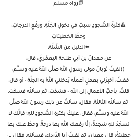
📗رواه مسلم
🔺كثرةُ السُّجودِ سببٌ في دخولِ الجَنَّةِ، ورفْعِ الدرجاتِ،
وحطِّ الخَطيئاتِ
⬅الدليل من السُّنَّة:
عن مَعدانَ بن أبي طلحةَ اليَعمُريِّ، قال:
((لقيتُ ثوبانَ مولى رسولِ اللهِ صلَّى اللهُ عليه وسلَّم،
فقلتُ: أخبِرْني بعملٍ أعمَلُه يُدخلني اللهُ به الجَنَّةَ - أو قال:
قلتُ: بأحبِّ الأعمالِ إلى الله - فسَكَت، ثم سألتُه فسكَت،
ثم سألتُه الثالثةَ، فقال: سألتُ عن ذلِك رسولَ اللهِ صلَّى
اللهُ عليه وسلَّم، فقال: عليكَ بكثرةِ السُّجودِ للهِ؛ فإنَّك لا
تسجُدُ للهِ سَجدةً، إلَّا رفَعَك الله بها درجةً، وحطَّ عنك بها
خطيئةً؛ قال معدان: ثم لقيتُ أبا الدَّرداءِ، فسألته، فقال لي