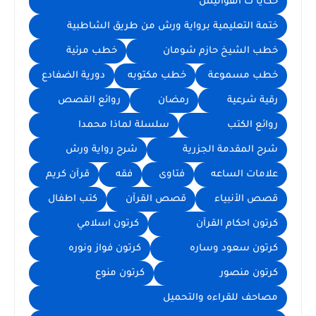
حكايا ت الفوانيس
ختمة التعليمية برواية ورش من طريق الشاطبية
خطب الشيخ حازم شومان
خطب مرئية
خطب مسموعة
خطب مكتوبه
دورية الضفادع
رقية شرعية
رمضان
روائع القصص
روائع الكتب
سلسلة لماذا محمدا
شرح المقدمة الجزرية
شرح رواية ورش
علامات الساعه
فتاوى
فقه
قرآن كريم
قصص الأنبياء
قصص القرآن
كتب اطفال
كرتون احكام القرآن
كرتون اسلامي
كرتون سعود وساره
كرتون فواز ونوره
كرتون منصور
كرتون منوع
مصاحف للقراءه والتحميل