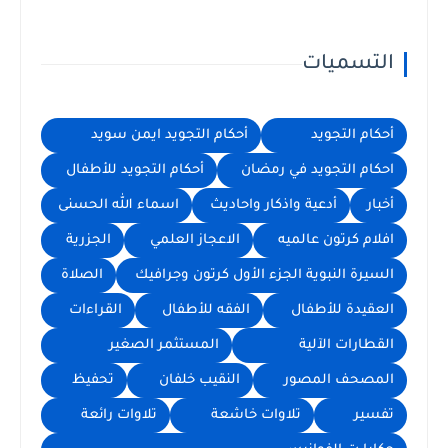
التسميات
أحكام التجويد
أحكام التجويد ايمن سويد
احكام التجويد في رمضان
أحكام التجويد للأطفال
أخبار
أدعية واذكار واحاديث
اسماء الله الحسنى
افلام كرتون عالميه
الاعجاز العلمي
الجزرية
السيرة النبوية الجزء الأول كرتون وجرافيك
الصلاة
العقيدة للأطفال
الفقه للأطفال
القراءات
القطارات الآلية
المستثمر الصغير
المصحف المصور
النقيب خلفان
تحفيظ
تفسير
تلاوات خاشعة
تلاوات رائعة