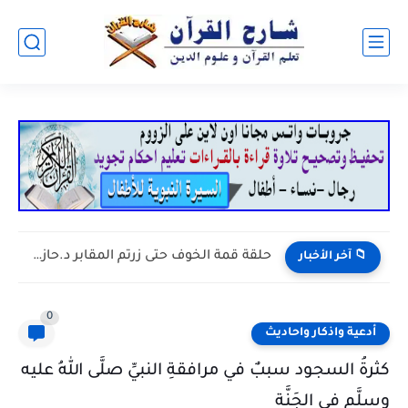
حلقة قمة الخوف حتى زرتم المقابر د.حازم شومان
📁 آخر الأخبار
0
أدعية واذكار واحاديث
كثرةُ السجود سببٌ في مرافقةِ النبيِّ صلَّى اللهُ عليه
وسلَّم في الجَنَّة