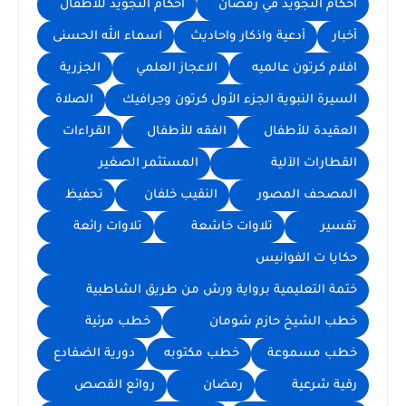
احكام التجويد في رمضان
أحكام التجويد للأطفال
أخبار
أدعية واذكار واحاديث
اسماء الله الحسنى
افلام كرتون عالميه
الاعجاز العلمي
الجزرية
السيرة النبوية الجزء الأول كرتون وجرافيك
الصلاة
العقيدة للأطفال
الفقه للأطفال
القراءات
القطارات الآلية
المستثمر الصغير
المصحف المصور
النقيب خلفان
تحفيظ
تفسير
تلاوات خاشعة
تلاوات رائعة
حكايا ت الفوانيس
ختمة التعليمية برواية ورش من طريق الشاطبية
خطب الشيخ حازم شومان
خطب مرئية
خطب مسموعة
خطب مكتوبه
دورية الضفادع
رقية شرعية
رمضان
روائع القصص