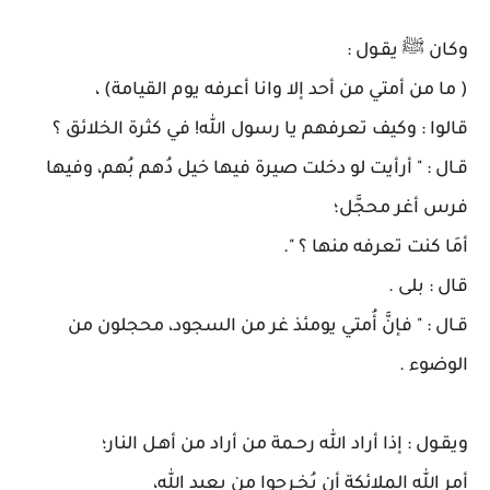
وكان ﷺ يقـول :
( ما من أمتي من أحد إلا وانا أعرفه يوم القيامة) ،
قالوا : وكيف تعرفهم يا رسول الله! في كثرة الخلائق ؟
قـال : " أرأيت لو دخلت صيرة فيها خيل دُهم بُهم، وفيها
فرس أغر محجَّل؛
أمَا كنت تعرفه منها ؟ ".
قال : بلى .
قـال : " فإنَّ أُمتي يومئذ غر من السجود، محجلون من
الوضوء .
ويقـول : إذا أراد الله رحـمة من أراد من أهـل النار؛
أمر الله الملائكة أن يُخـرجوا من يعبد الله،