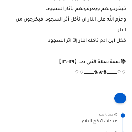
فيخرجونهم ويعرفونهم بآثار السجود،
وحرّم الله على النار ان تأكل أثر السجود، فيخرجون من
النار،
فكل ابن آدم تأكله النار إلاّ أثر السجود
📚صفة صلاة النبي صـ【١٢٩-١٣٠】
♢♢ــــــــــــــــ❀❀❀ـــــــــــــــــ♢♢
منذ 6 سنة
عبادات تدفع البلاء