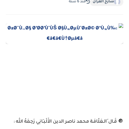
شارح القرآن
منذ 6 سنة
🔘 قَـال َالـعَلّامَـة محمد ناصر الدين الأَلْـبـَانِي رَحِمَهُ الله :