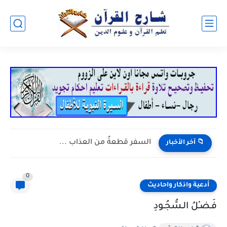
السفر قطعةٌ من العذاب ...
📁 آخر الأخبار
0
أدعية واذكار واحاديث
فَـضـْلُ الـسُّجُـودِ