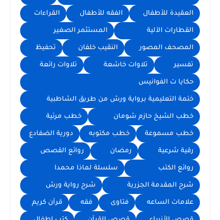
العقيدة للأطفال
الفقه للأطفال
القراءات
القطارات الآلية
المستثمر الصغير
المصحف المصور
النقيب خلفان
تحفيظ
تفسير
تلاوات خاشعة
تلاوات رائعة
حكايا ت الفوانيس
ختمة التعليمية برواية ورش من طريق الشاطبية
خطب الشيخ حازم شومان
خطب مرئية
خطب مسموعة
خطب مكتوبه
دورية الضفادع
رقية شرعية
رمضان
روائع القصص
روائع الكتب
سلسلة لماذا محمدا
شرح المقدمة الجزرية
شرح رواية ورش
علامات الساعه
فتاوى
فقه
قرآن كريم
قصص الأنبياء
قصص القرآن
كتب اطفال