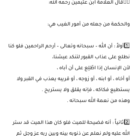
✍🏼قال العلامة ابن عثيمين رحمه الله:
والحكمة من جعله من أمور الغيب هي:
1️⃣أولاً : أن الله – سبحانه وتعالى – أرحم الراحمين فلو كنا
نطلع على عذاب القبور لتنكد عيشنا،
لأن الإنسان إذا اطّلِع على أن أباه ،
أو أخاه ، أو ابنه ، أو زوجه ، أو قريبه يعذب في القبر ولا
يستطيع فكاكه ، فإنه يقلق ولا يستريح .
وهذه من نعمة الله سبحانه .
2️⃣ثانياً : أنه فضيحة للميت فلو كان هذا الميت قد ستر
الله عليه ولم نعلم عن ذنوبه بينه وبين ربه عز وجل ثم