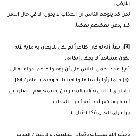
الأرض ،
لكن قد يتوهم الناس أن العذاب لا يكون إلا في حال الدفن
فلا يدفن بعضهم بعضاً.
4️⃣رابعاً: أنه لو كان ظاهراً لم يكن للإيمان به مزية لأنه
يكون مشاهداً لا يمكن إنكاره ،
ثم إنه قد يحمل الناس على أن يؤمنوا كلهم لقوله تعالى :
📖( فلما رأوا بأسنا قالوا آمنا بالله وحده ) [غافر / 84] ،
فإذا رأى الناس هؤلاء المدفونين وسمعوهم يتصارخون
آمنوا وما كفر أحد لأنه أيقن بالعذاب ،
ورآه رأي العين فكأنه نزل به .
وحِكَم الله سبحانه وتعالى عظيمة ، والإنسان المؤمن