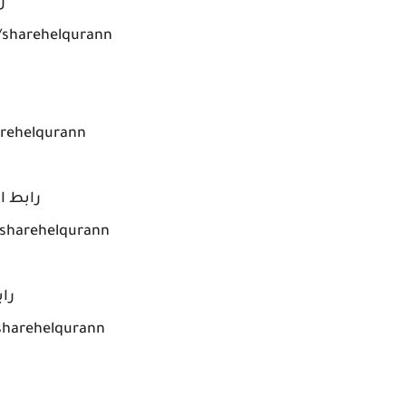
ر
https://www.facebook.com/sharehelqurann
arehelqurann
رابط ال
https://www.youtube.com/sharehelqurann
راب
https://plus.google.com/+sharehelqurann