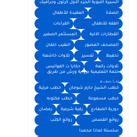
السيرة النبوية الجزء الأول كرتون وجرافيك
الصلاة
العقيدة للأطفال
الفقه للأطفال
القراءات
القطارات الآلية
المستثمر الصغير
المصحف المصور
النقيب خلفان
تحفيظ
تفسير
تلاوات خاشعة
تلاوات رائعة
حكايا ت الفوانيس
ختمة التعليمية برواية ورش من طريق
الشاطبية
خطب الشيخ حازم شومان
خطب مرئية
خطب مسموعة
خطب مكتوبه
دورية الضفادع
رقية شرعية
رمضان
روائع القصص
روائع الكتب
سلسلة لماذا محمدا