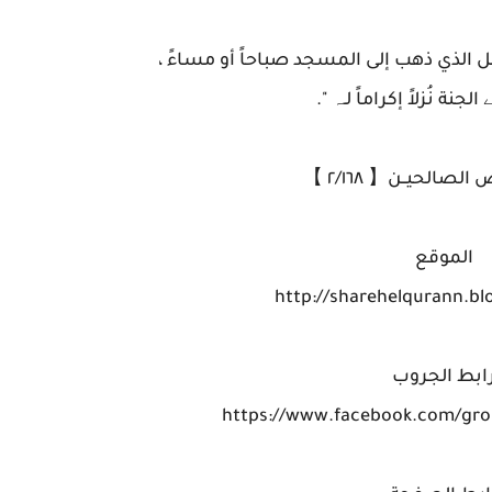
لرجل الذي ذهب إلى المسجد صباحاً أو مساءً ،
ﮯ الجنة نُزلاً إكراماً لـہ ".
صالحيــن【 ٢/١٦٨ 】
الموقع
http://sharehelqurann.b
ابط الجروب