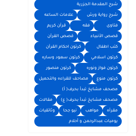
شرح المقدمة الجزرية
شرح رواية ورش
علامات الساعه
فتاوى
فقه
قرآن كريم
قصص الأنبياء
قصص القرآن
كتب اطفال
كرتون احكام القرآن
كرتون اسلامي
كرتون سعود وساره
كرتون فواز ونوره
كرتون منصور
كرتون منوع
مصاحف للقراءه والتحميل
مصحف مشايخ تبدأ بحرف( أ)
مصحف مشايخ تبدأ بحرف( ع)
مقالات
مقرأه
مواهب
نيو جحا
وثائقيات
يوميات عبدالرحمن و أحلام