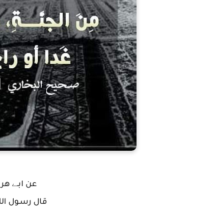
عن ابـﮯ هري
قال رسـول اللـ