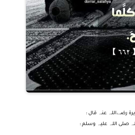
رة رضـﮯاللـہ عنـہ قال :
ہ صلى اللـہ عليـہ وسلم :