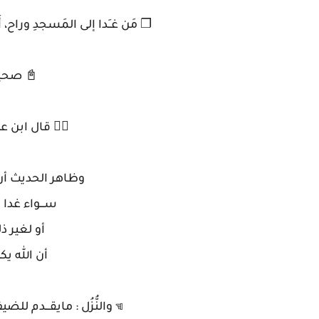
❐ مَن غــَدا إلى المَسجدِ وراح، أَعدَّ ال
📓 صحيح 
✍🏼 قال ابن عثي
وظاهر الحديث أن 
ســـواء غدا
أو لغير ذل
أن الله يكتب
☜ والنُّزُل : مايقـــدم ل