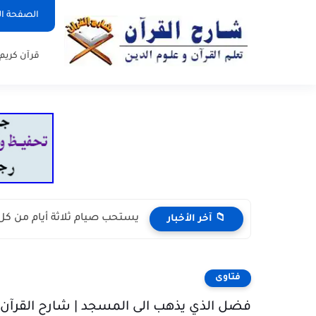
الصفحة ال
قرآن كريم
يستحب صيام ثلاثة أيام من ك
📁 آخر الأخبار
فتاوى
فضل الذي يذهب الى المسجد | شارح القرآن