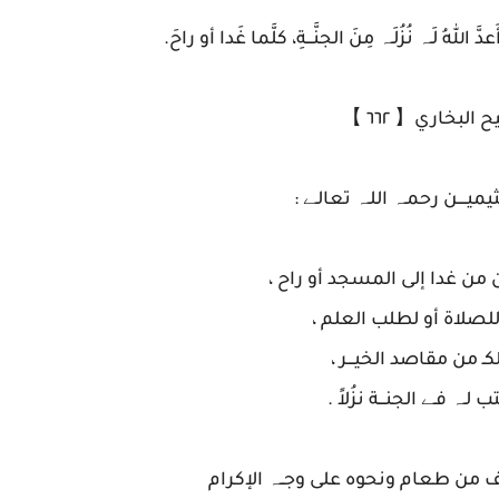
لهُ لَـہ نُزُلَـہ مِنَ الجنَّـــةِ، كلَّما غَدا أو راحَ.
البخاري【 ٦٦٢ 】
ميــــن رحمـہ اللـہ تعالـﮯ :
من غدا إلى المسجد أو راح ،
 للصلاة أو لطلب العلم ،
كـ من مقاصد الخيـــر ،
 لـہ فـﮯ الجنـــة نزُلاً .
لضيف من طعام ونحوه على وجــہ الإكرام