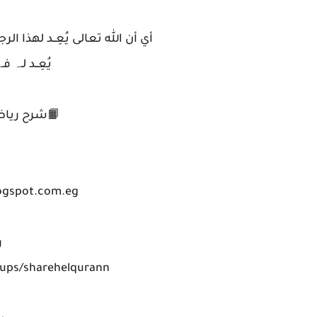
أي أن الله تعالى يُعِــد لهذا ا
يُعِــد لـہ فـ
📙شرح رياض ال
logspot.com.eg
ر
https://www.facebook.com/groups/sharehelqurann