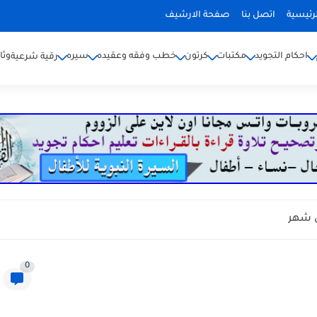
رئيسية
اتصل بنا
صفحة الارشيف
احكام التجويد
مكتبات
كرتون
خطب وفقه وعقيده
سيره
وثا
رقية شرعية
ل شهر
0