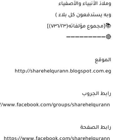
وملاذ الأنبياء والأصفياء
وبه يستدفعون كل بلاء )
📚[مجموع مؤلفاته(٧٣٦/٢٣)]
🔴➖➖➖➖➖➖➖➖➖
الموقع
http://sharehelqurann.blogspot.com.eg
رابط الجروب
https://www.facebook.com/groups/sharehelqurann
رابط الصفحة
https://www.facebook.com/sharehelqurann