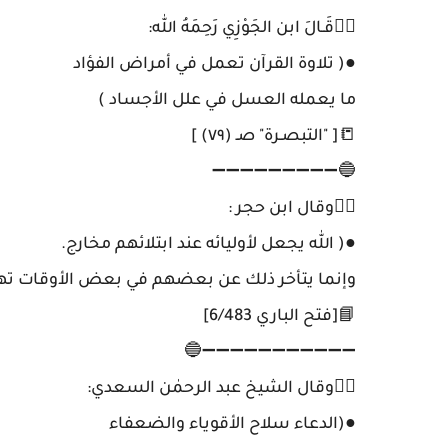
✍🏼قَـالَ ابن الجَوْزِي رَحِمَهُ الله:
●( تلاوة القرآن تعمل في أمراض الفؤاد
ما يعمله العسل في علل الأجساد )
📒[ "التبصـرة" صـ (٧٩) ]
🔵➖➖➖➖➖➖➖➖➖
✍🏼وقال ابن حجر :
●( الله يجعل لأوليائه عند ابتلائهم مخارج.
وإنما يتأخر ذلك عن بعضهم في بعض الأوقات تهذيب
📘[فتح الباري 6/483]
➖➖➖➖➖➖➖➖➖➖➖🔵
✍🏼وقال الشيخ عبد الرحمٰن السعدي:
●(الدعاء سلاح الأقوياء والضعفاء