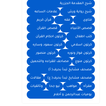
شرح المقدمة الجزرية
شرح رواية ورش
علامات الساعه
فتاوى
فقه
قرآن كريم
قصص الأنبياء
قصص القرآن
كتب اطفال
كرتون احكام القرآن
كرتون اسلامي
كرتون سعود وساره
كرتون فواز ونوره
كرتون منصور
كرتون منوع
مصاحف للقراءه والتحميل
مصحف مشايخ تبدأ بحرف( أ)
مصحف مشايخ تبدأ بحرف( ع)
مقالات
مقرأه
مواهب
نيو جحا
وثائقيات
يوميات عبدالرحمن و أحلام