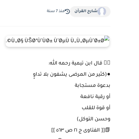
شارح القرآن
منذ 7 سنة
✍🏼 قال ابن تيمية رحمه الله:
●(كثير من المرضى يشفون بلا تداوٍ
بدعوة مستجابة
أو رقية نافعة
أو قوة للقلب
وحسن التوكل)
📗[[ الفتاوى ج ٢١ ص ٥٦٣ ]]