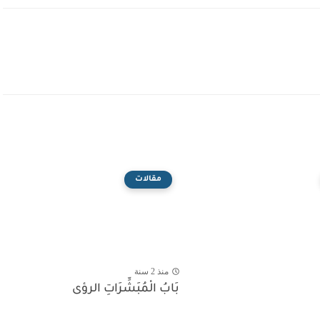
مقالات
منذ 2 سنة
بَابُ الْمُبَشِّرَاتِ الرؤى