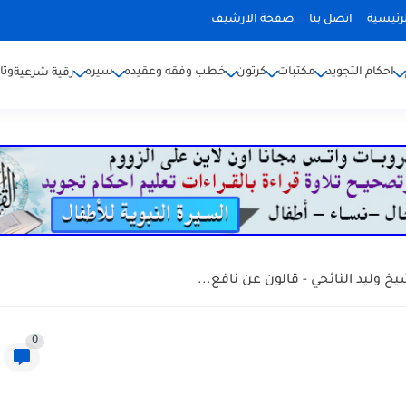
رئيسية
اتصل بنا
صفحة الارشيف
احكام التجويد
مكتبات
كرتون
خطب وفقه وعقيده
سيره
وثا
رقية شرعية
وليد النائحي - قالون عن نافع...
0