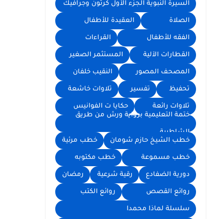
السيرة النبوية الجزء الأول كرتون وجرافيك
الصلاة
العقيدة للأطفال
الفقه للأطفال
القراءات
القطارات الآلية
المستثمر الصغير
المصحف المصور
النقيب خلفان
تحفيظ
تفسير
تلاوات خاشعة
تلاوات رائعة
حكايا ت الفوانيس
ختمة التعليمية برواية ورش من طريق
الشاطبية
خطب الشيخ حازم شومان
خطب مرئية
خطب مسموعة
خطب مكتوبه
دورية الضفادع
رقية شرعية
رمضان
روائع القصص
روائع الكتب
سلسلة لماذا محمدا