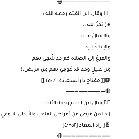
➖➖➖➖➖➖➖➖➖➖➖🔵
✍🏼 وقال ابن القيـّم رحمـه اللـه :
●( ذِكرُ الله ..
والإقبالُ عليه ..
والإنابةُ إليه ..
والفزعُ إلى الصلاة كم قد شُفِيَ بهم
مِن عليلٍ وكم قد عُوفِيَ بهم مِن مريض.)
📙[[ مفتاح دارالسعادة ١ / ٢٥٠ ]]
🔴➖➖➖➖➖➖➖➖➖
✍🏼وقال ابن القيم رحمه الله :
( ما من مرض من أمراض القلوب والأبدان إلا وفي ال
📔[ زاد المعاد [٤/٣٥٢]
➖➖➖➖➖➖➖➖➖➖➖🔴