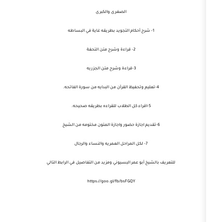
الصغرى والكبرى
1- شرح أحكام التجويد بطريقه غاية في البساطه
2- قراءة وشرح متن التحفة
3-قراءة وشرح متن الجزريه
5-اقراء كل الطلاب للقراءه بطريقه صحيحه.
7- لكل المراحل العمريه والنساء والرجال
لشيخ أبو عمر البسيوني ومزيد من التفاصيل في الرابط التالي
https://goo.gl/fb/bsFGQY