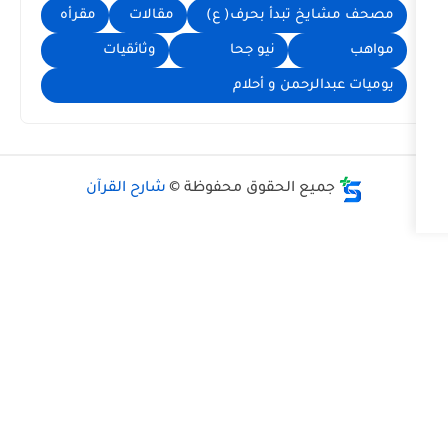
 تبدأ بحرف( ع)
مقالات
مقرأه
نيو جحا
وثائقيات
رحمن و أحلام
ع الحقوق محفوظة ©
شارح القرآن