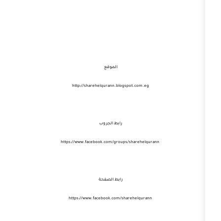
الموقع
http://sharehelqurann.blogspot.com.eg
رابط الجروب
رابط الصفحة
https://www.facebook.com/sharehelqurann