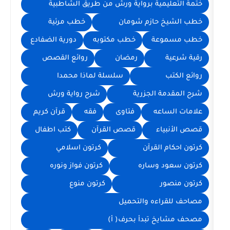
مية برواية ورش من طريق الشاطبية
حازم شومان
خطب مرئية
عة
خطب مكتوبه
دورية الضفادع
رمضان
روائع القصص
سلسلة لماذا محمدا
 الجزرية
شرح رواية ورش
عه
فتاوى
فقه
قرآن كريم
ء
قصص القرآن
كتب اطفال
لقرآن
كرتون اسلامي
 وساره
كرتون فواز ونوره
كرتون منوع
ءه والتحميل
تبدأ بحرف( أ)