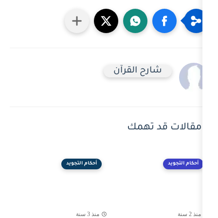
رح القرآن
 تهمك
أحكام التجويد
منذ 3 سنة