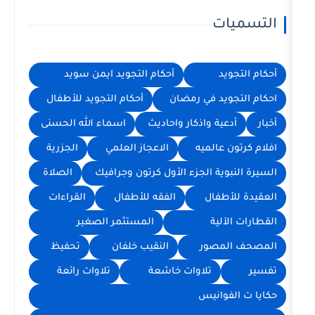
ت
أحكام التجويد ايمن سويد
د في رمضان
أحكام التجويد للأطفال
ة واذكار واحاديث
اسماء الله الحسنى
الميه
الاعجاز العلمي
الجزرية
ة الجزء الأول كرتون وجرافيك
الصلاة
فال
الفقه للأطفال
القراءات
ية
المستثمر الصغير
صور
النقيب خلفان
تحفيظ
تلاوات خاشعة
تلاوات رائعة
انيس