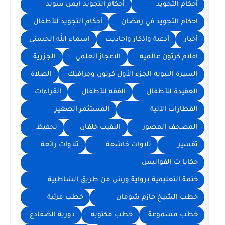
أحكام التجويد ايمن سويد
د في رمضان
أحكام التجويد للأطفال
ة واذكار واحاديث
اسماء الله الحسنى
الميه
الاعجاز العلمي
الجزرية
ة الجزء الأول كرتون وجرافيك
الصلاة
فال
الفقه للأطفال
القراءات
ية
المستثمر الصغير
صور
النقيب خلفان
تحفيظ
تلاوات خاشعة
تلاوات رائعة
انيس
مية برواية ورش من طريق الشاطبية
حازم شومان
خطب مرئية
عة
خطب مكتوبه
دورية الضفادع