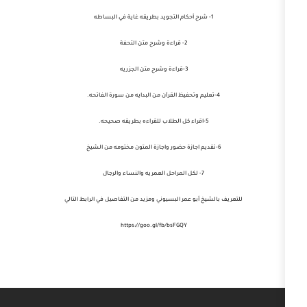
1- شرح أحكام التجويد بطريقه غاية في البساطه
2- قراءة وشرح متن التحفة
3-قراءة وشرح متن الجزريه
5-اقراء كل الطلاب للقراءه بطريقه صحيحه.
7- لكل المراحل العمريه والنساء والرجال
لشيخ أبو عمر البسيوني ومزيد من التفاصيل في الرابط التالي
https://goo.gl/fb/bsFGQY