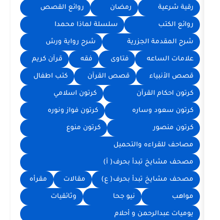
رمضان
روائع القصص
سلسلة لماذا محمدا
 الجزرية
شرح رواية ورش
عه
فتاوى
فقه
قرآن كريم
ء
قصص القرآن
كتب اطفال
لقرآن
كرتون اسلامي
 وساره
كرتون فواز ونوره
كرتون منوع
ءه والتحميل
تبدأ بحرف( أ)
 تبدأ بحرف( ع)
مقالات
مقرأه
نيو جحا
وثائقيات
رحمن و أحلام