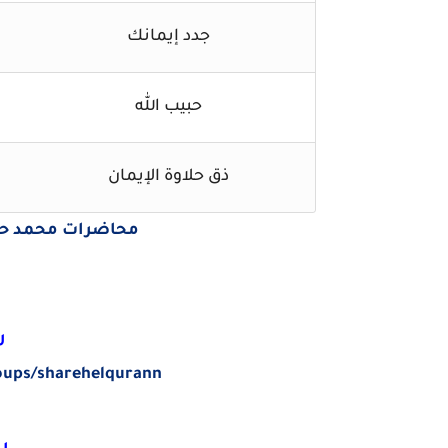
جدد إيمانك
حبيب الله
ذق حلاوة الإيمان
محاضرات محمد حسين يعقو
ر
oups/sharehelqurann
ر