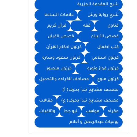
شرح المقدمة الجزرية
شرح رواية ورش
علامات الساعه
فتاوى
فقه
قرآن كريم
قصص الأنبياء
قصص القرآن
كتب اطفال
كرتون احكام القرآن
كرتون اسلامي
كرتون سعود وساره
كرتون فواز ونوره
كرتون منصور
كرتون منوع
مصاحف للقراءه والتحميل
مصحف مشايخ تبدأ بحرف( أ)
مصحف مشايخ تبدأ بحرف( ع)
مقالات
مقرأه
مواهب
نيو جحا
وثائقيات
يوميات عبدالرحمن و أحلام