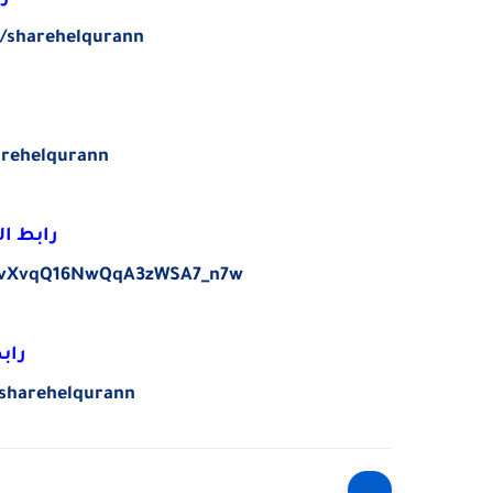
/sharehelqurann
arehelqurann
رابط ال
UCvXvqQ16NwQqA3zWSA7_n7w
راب
+sharehelqurann