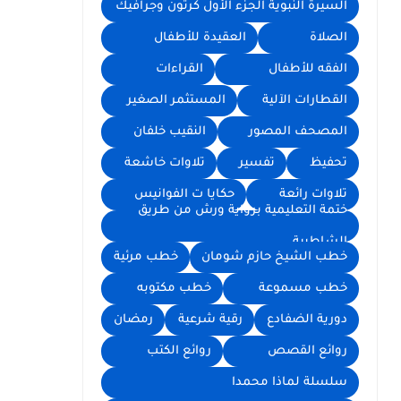
السيرة النبوية الجزء الأول كرتون وجرافيك
الصلاة
العقيدة للأطفال
الفقه للأطفال
القراءات
القطارات الآلية
المستثمر الصغير
المصحف المصور
النقيب خلفان
تحفيظ
تفسير
تلاوات خاشعة
تلاوات رائعة
حكايا ت الفوانيس
ختمة التعليمية برواية ورش من طريق
الشاطبية
خطب الشيخ حازم شومان
خطب مرئية
خطب مسموعة
خطب مكتوبه
دورية الضفادع
رقية شرعية
رمضان
روائع القصص
روائع الكتب
سلسلة لماذا محمدا