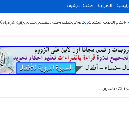
رئيسية
اتصل بنا
صفحة الارشيف
احكام التجويد
مكتبات
كرتون
خطب وفقه وعقيده
سيره
وثا
رقية شرعية
م...