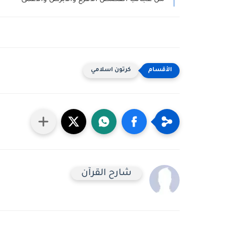
من عجائب القصص الأقرع والأبرص والأعمى
كرتون اسلامي
شارح القرآن