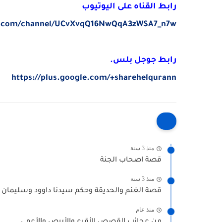
رابط القناه على اليوتيوب
e.com/channel/UCvXvqQ16NwQqA3zWSA7_n7w
رابط جوجل بلس.
https://plus.google.com/+sharehelqurann
منذ 3 سنة
قصة اصحاب الجنة
منذ 3 سنة
قصة الغنم والحديقة وحكم سيدنا داوود وسليمان 
منذ عام