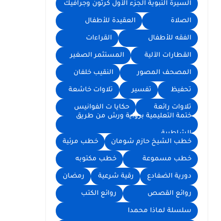
السيرة النبوية الجزء الأول كرتون وجرافيك
الصلاة
العقيدة للأطفال
الفقه للأطفال
القراءات
القطارات الآلية
المستثمر الصغير
المصحف المصور
النقيب خلفان
تحفيظ
تفسير
تلاوات خاشعة
تلاوات رائعة
حكايا ت الفوانيس
ختمة التعليمية برواية ورش من طريق
الشاطبية
خطب الشيخ حازم شومان
خطب مرئية
خطب مسموعة
خطب مكتوبه
دورية الضفادع
رقية شرعية
رمضان
روائع القصص
روائع الكتب
سلسلة لماذا محمدا