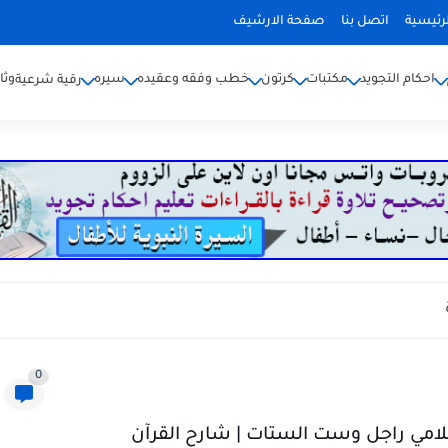
رئيسية
اتصل بنا
صفحة الارشيف
احكام التجويد
مكتبات
كرتون
خطب وفقه وعقيده
سيره
وثا
رقية شرعية
0
اسلامي راجل وست الستات | شارح القرآن