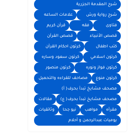
شرح المقدمة الجزرية
شرح رواية ورش
علامات الساعه
فتاوى
فقه
قرآن كريم
قصص الأنبياء
قصص القرآن
كتب اطفال
كرتون احكام القرآن
كرتون اسلامي
كرتون سعود وساره
كرتون فواز ونوره
كرتون منصور
كرتون منوع
مصاحف للقراءه والتحميل
مصحف مشايخ تبدأ بحرف( أ)
مصحف مشايخ تبدأ بحرف( ع)
مقالات
مقرأه
مواهب
نيو جحا
وثائقيات
يوميات عبدالرحمن و أحلام